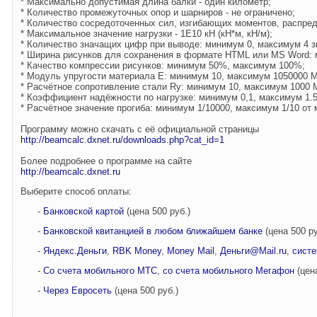
* Максимально допустимая длина балки - один километр;
* Количество промежуточных опор и шарниров - не ограничено;
* Количество сосредоточенных сил, изгибающих моментов, распреде
* Максимальное значение нагрузки - 1E10 кН (кН*м, кН/м);
* Количество значащих цифр при выводе: минимум 0, максимум 4 з
* Ширина рисунков для сохранения в формате HTML или MS Word: 
* Качество компрессии рисунков: минимум 50%, максимум 100%;
* Модуль упругости материала E: минимум 10, максимум 1050000 
* Расчётное сопротивление стали Ry: минимум 10, максимум 1000 
* Коэффициент надёжности по нагрузке: минимум 0,1, максимум 1.5
* Расчётное значение прогиба: минимум 1/10000, максимум 1/10 от
Программу можно скачать с её официальной страницы
http://beamcalc.dxnet.ru/downloads.php?cat_id=1
Более подробнее о программе на сайте
http://beamcalc.dxnet.ru
Выберите способ оплаты:
-
Банковской картой
(цена 500 руб.)
-
Банковской квитанцией в любом ближайшем банке
(цена 500 ру
-
Яндекс.Деньги
,
RBK Money
,
Money Mail
,
Деньги@Mail.ru
,
сист
-
Со счета мобильного МТС
,
со счета мобильного Мегафон
(цена
-
Через Евросеть
(цена 500 руб.)