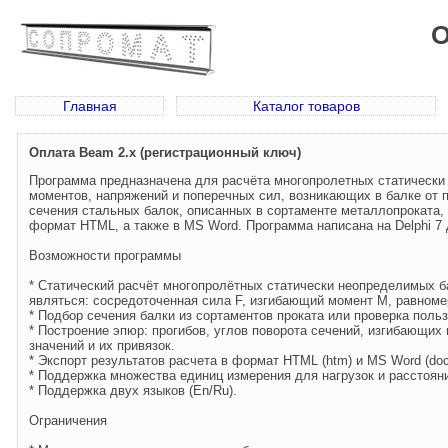
О
Главная
Каталог товаров
Оплата Beam 2.x (регистрационный ключ)
Программа предназначена для расчёта многопролетных статически 
моментов, напряжений и поперечных сил, возникающих в балке от 
сечения стальных балок, описанных в сортаменте металлопроката,
формат HTML, а также в MS Word. Программа написана на Delphi 
Возможности программы
* Статический расчёт многопролётных статически неопределимых ба
являться: сосредоточенная сила F, изгибающий момент M, равноме
* Подбор сечения балки из сортаментов проката или проверка поль
* Построение эпюр: прогибов, углов поворота сечений, изгибающ
значений и их привязок.
* Экспорт результатов расчета в формат HTML (htm) и MS Word (doc
* Поддержка множества единиц измерения для нагрузок и расстоян
* Поддержка двух языков (En/Ru).
Ограничения